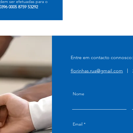
dem ser efetuadas para o
0396 0005 8759 53292
Entre em contacto connosco:
florinhas.rua@gmail.com
Nome
Email