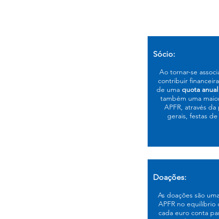
Sócio:
Ao tornar-se assoc
contribuir financei
de uma
quota anual
também uma maior 
APFR, através da 
gerais, festas de 
Doações:
As doações são uma
APFR no equilíbrio 
cada euro conta par