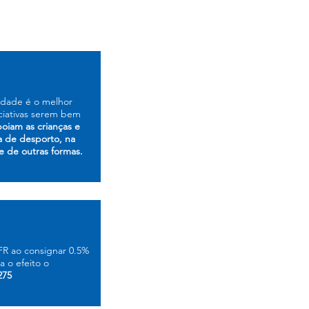
dade é o melhor
iciativas serem bem
poiam as crianças e
a de desporto, na
e de outras formas.
FR ao consignar 0.5%
a o efeito o
275