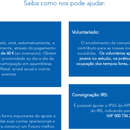
Saiba como nos pode ajudar:
Voluntariado:
iado, está, automaticamente, a
O envolvimento da comuni
ramente, através do pagamento
contributo para as nossas in
 de 60 €
(ao momento). Obtém
sucedidas.
Os voluntários a
proximidade ao dia-a-dia da
jovens no estudo, na prátic
participação em assembleias
ocupação dos tempos livres, 
Natal, arraial anual e outros
eventos.
Consignação IRS:
É possível apoiar o IPSS da AP
do IRS, indicando par
 forma importante de apoiar a
NIF 500 734 
das suas contas operacionais e
a construir um Futuro melhor.