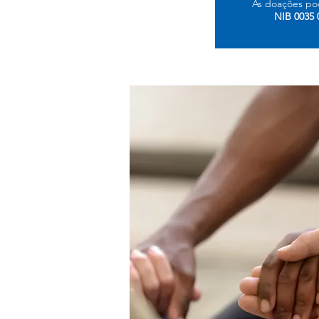
As doações po
NIB 0035 